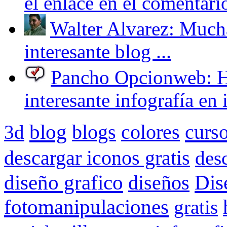
el enlace en el comentario
Walter Alvarez: Mucha
interesante blog ...
Pancho Opcionweb: Hol
interesante infografía en i
blog
curs
3d
blogs
colores
descargar iconos gratis
des
Dis
diseño grafico
diseños
fotomanipulaciones
gratis