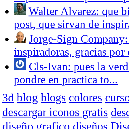
Walter Alvarez: que bi
post, que sirvan de inspir
Jorge-Sign Company: 
inspiradoras, gracias por e
Cls-Ivan: pues la verd
pondre en practica to...
blog
blogs
colores
curs
3d
descargar iconos gratis
des
Dis
diseño grafico
diseños