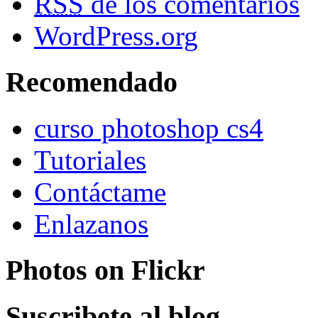
RSS
de los comentarios
WordPress.org
Recomendado
curso photoshop cs4
Tutoriales
Contáctame
Enlazanos
Photos on
Flick
r
Suscribete al blog