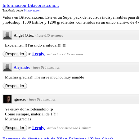
Información Bitacoras.com...
Trackback desde
Bitacoras.com
Valora en Bitacoras.com: Este es un Super pack de recursos indispensables para di
photoshop, 1500 Estilos y 1200 gradientes, contenidos en un unico archivo de 478 
Angel Ortez
·
hace 815 semanas
Excelente...!! Pasando a saludar!!!!!!!!
1 reply
Responder
·
activo hace 815 semanas
Alejandro
·
hace 815 semanas
Muchas gracias!!, me sirve mucho, muy amable
Responder
ignacio
·
hace 815 semanas
Ya estoy donwlodenadolo :p
Como siempre, material de 1º!!!
Muchas gracias
1 reply
Responder
·
activo hace menos de 1 minuto