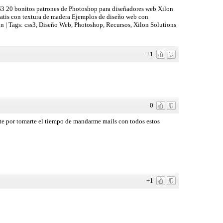
CSS3 20 bonitos patrones de Photoshop para diseñadores web Xilon
gratis con textura de madera Ejemplos de diseño web con
on | Tags: css3, Diseño Web, Photoshop, Recursos, Xilon Solutions
+1
0
te por tomarte el tiempo de mandarme mails con todos estos
+1