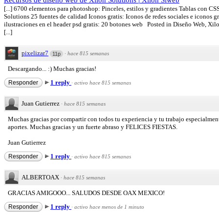
Recursos de diseño web de Xilon Solutions | Xilon Siweb
[...] 6700 elementos para photoshop: Pinceles, estilos y gradientes Tablas con 
Solutions 25 fuentes de calidad Iconos gratis: Iconos de redes sociales e iconos 
ilustraciones en el header psd gratis: 20 botones web Posted in Diseño Web, Xil
[...]
pixelizar7
·
hace 815 semanas
11p
Descargando... :) Muchas gracias!
1 reply
Responder
·
activo hace 815 semanas
Juan Gutierrez
·
hace 815 semanas
Muchas gracias por compartir con todos tu experiencia y tu trabajo especialmen
aportes. Muchas gracias y un fuerte abraso y FELICES FIESTAS.
Juan Gutierrez
1 reply
Responder
·
activo hace 815 semanas
ALBERTOAX
·
hace 815 semanas
GRACIAS AMIGOOO... SALUDOS DESDE OAX MEXICO!
1 reply
Responder
·
activo hace menos de 1 minuto