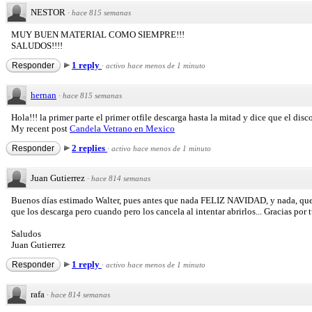
NESTOR
·
hace 815 semanas
MUY BUEN MATERIAL COMO SIEMPRE!!!
SALUDOS!!!!
1 reply
Responder
·
activo hace menos de 1 minuto
hernan
·
hace 815 semanas
Hola!!! la primer parte el primer otfile descarga hasta la mitad y dice que el dis
My recent post
Candela Vetrano en Mexico
2 replies
Responder
·
activo hace menos de 1 minuto
Juan Gutierrez
·
hace 814 semanas
Buenos días estimado Walter, pues antes que nada FELIZ NAVIDAD, y nada, que 
que los descarga pero cuando pero los cancela al intentar abrirlos... Gracias por 
Saludos
Juan Gutierrez
1 reply
Responder
·
activo hace menos de 1 minuto
rafa
·
hace 814 semanas