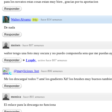
para los novatos estas cosas estan muy bien , gracias por tu aportacion
Responder
Walter Alvarez
·
hace 814 semanas
84p
De nada
Responder
moises
·
hace 807 semanas
walter tengo una foto muy oscura y no puedo componerla sera que me puedas a
1 reply
Responder
·
activo hace 807 semanas
@marylicious_bot
·
hace 806 semanas
Me los descargué todos !! amé los gradients Xd! los brushes muy buenos tambie
Responder
monica
·
hace 801 semanas
El enlace para la descarga no funciona
Responder