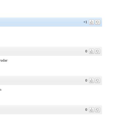
+1
0
yudar
0
n
0