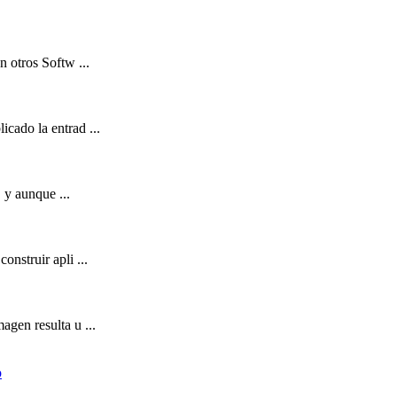
on otros Softw ...
cado la entrad ...
 y aunque ...
nstruir apli ...
agen resulta u ...
p