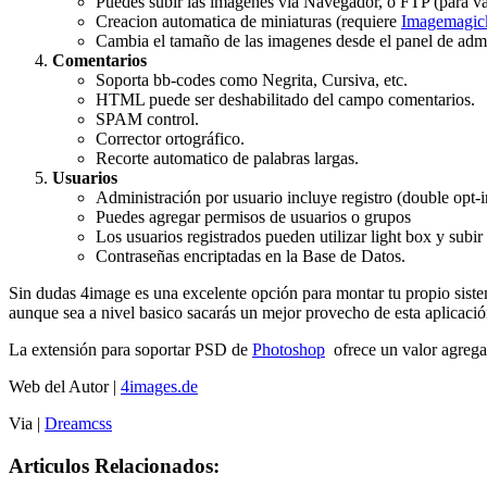
Puedes subir las imágenes via Navegador, o FTP (para va
Creacion automatica de miniaturas (requiere
Imagemagic
Cambia el tamaño de las imagenes desde el panel de admi
Comentarios
Soporta bb-codes como Negrita, Cursiva, etc.
HTML puede ser deshabilitado del campo comentarios.
SPAM control.
Corrector ortográfico.
Recorte automatico de palabras largas.
Usuarios
Administración por usuario incluye registro (double opt-i
Puedes agregar permisos de usuarios o grupos
Los usuarios registrados pueden utilizar light box y subi
Contraseñas encriptadas en la Base de Datos.
Sin dudas 4image es una excelente opción para montar tu propio sis
aunque sea a nivel basico sacarás un mejor provecho de esta aplicació
La extensión para soportar PSD de
Photoshop
ofrece un valor agrega
Web del Autor |
4images.de
Via |
Dreamcss
Articulos Relacionados: