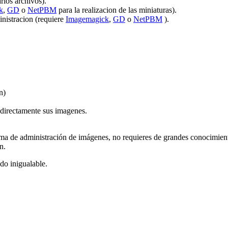
rios archivos).
k
,
GD
o
NetPBM
para la realizacion de las miniaturas).
nistracion (requiere
Imagemagick
,
GD
o
NetPBM
).
n)
r directamente sus imagenes.
tema de administración de imágenes, no requieres de grandes conocimi
n.
do inigualable.