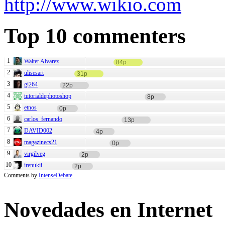
Top 10 commenters
1
Walter Alvarez
84p
2
ulisesart
31p
3
gi264
22p
4
tutorialdephotoshop
8p
5
etnos
0p
6
carlos_fernando
13p
7
DAVID002
4p
8
magazinecs21
0p
9
virgilveg
2p
10
irenukii
2p
Comments by
IntenseDebate
Novedades en Internet