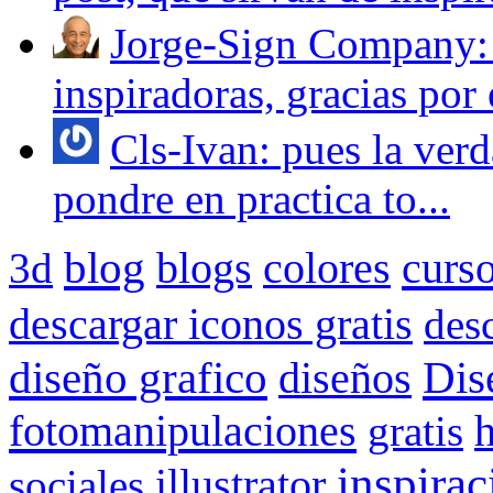
Jorge-Sign Company: 
inspiradoras, gracias por e
Cls-Ivan: pues la verd
pondre en practica to...
blog
blogs
colores
curs
3d
descargar iconos gratis
des
Dis
diseño grafico
diseños
fotomanipulaciones
gratis
inspirac
illustrator
sociales