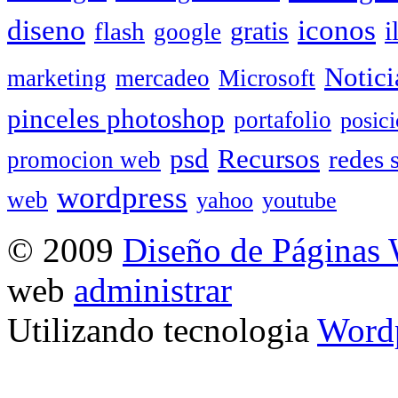
diseno
iconos
gratis
i
flash
google
Notici
marketing
mercadeo
Microsoft
pinceles photoshop
portafolio
posic
psd
Recursos
redes 
promocion web
wordpress
web
yahoo
youtube
© 2009
Diseño de Páginas
web
administrar
Utilizando tecnologia
Word