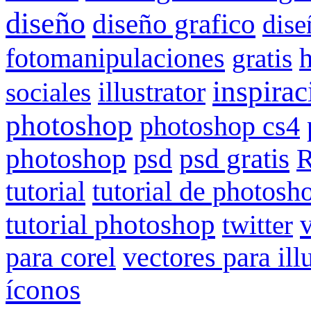
diseño
diseño grafico
dise
fotomanipulaciones
gratis
inspirac
illustrator
sociales
photoshop
photoshop cs4
photoshop
psd
psd gratis
R
tutorial
tutorial de photosh
tutorial photoshop
twitter
vectores para ill
para corel
íconos