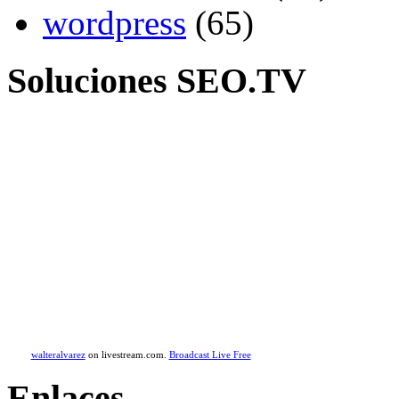
wordpress
(65)
Soluciones SEO.TV
walteralvarez
on livestream.com.
Broadcast Live Free
Enlaces