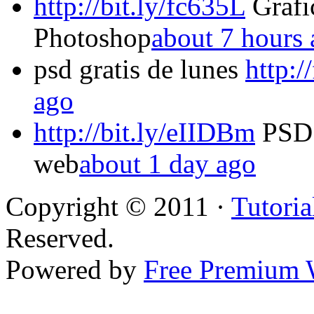
http://bit.ly/fc635L
Grafic
Photoshop
about 7 hours
psd gratis de lunes
http:
ago
http://bit.ly/eIIDBm
PSD g
web
about 1 day ago
Copyright © 2011 ·
Tutoria
Reserved.
Powered by
Free Premium 