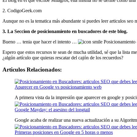
El blog en el que escribe Milagros, ella misma no se define como un
2. CodigoGeek.com
Aunque no es la tematica más abundante si puedes leer articulos seo m
3. La Seccion de posicionamiento en buscadores de este blog.
Bueno … tenia que hacer el intento …
Espero que estos recursos te sean de mucha utilidad, sé que la lista 
¿algún artículo que quieras rescatar del cajón de los recuerdos?
Articulos Relacionados:
Aparecer en Google vs posicionamiento web
A primera vista da la impresión que aparecer en google y posic
Google Mayday: el asesino del longtail
Google acaba de realizar una nueva actualización a su Algoritmo
Primeras posiciones en Google en 5 horas o menos