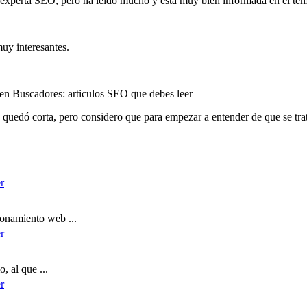
a experta SEO, pero ha leido mucho y está muy bien informada en el te
uy interesantes.
me quedó corta, pero considero que para empezar a entender de que se tr
ionamiento web ...
, al que ...