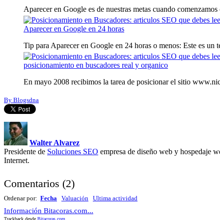
Aparecer en Google es de nuestras metas cuando comenzamos c
Aparecer en Google en 24 horas
Tip para Aparecer en Google en 24 horas o menos: Este es un te
posicionamiento en buscadores real y organico
En mayo 2008 recibimos la tarea de posicionar el sitio www.nic
By Blogsdna
Walter Alvarez
Presidente de
Soluciones SEO
empresa de diseño web y hospedaje we
Internet.
Comentarios
(
2
)
Ordenar por:
Fecha
Valuación
Ultima actividad
Información Bitacoras.com...
Trackback desde
Bitacoras.com