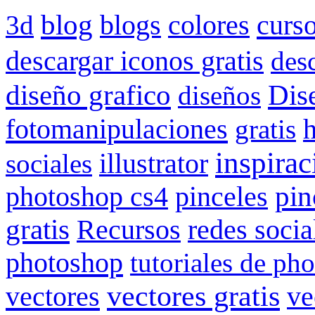
blog
blogs
colores
curs
3d
descargar iconos gratis
des
Dis
diseño grafico
diseños
fotomanipulaciones
gratis
inspirac
illustrator
sociales
pin
photoshop cs4
pinceles
gratis
redes socia
Recursos
photoshop
tutoriales de ph
vectores gratis
vectores
ve