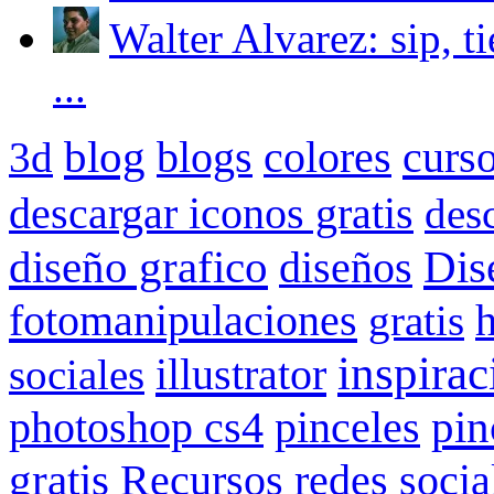
Walter Alvarez: sip, t
...
blog
blogs
colores
curs
3d
descargar iconos gratis
des
Dis
diseño grafico
diseños
fotomanipulaciones
gratis
inspirac
illustrator
sociales
pin
photoshop cs4
pinceles
gratis
redes socia
Recursos