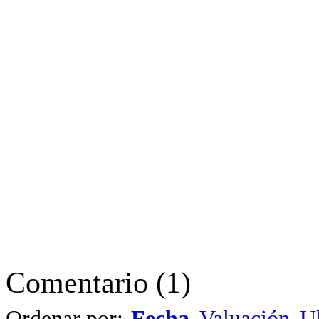
Comentario
(
1
)
Ordenar por:
Fecha
Valuación
Ul