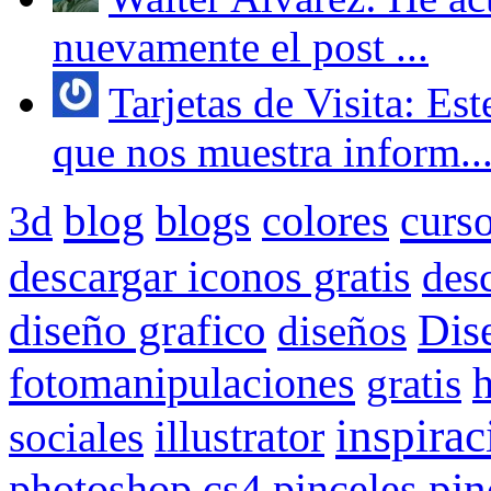
nuevamente el post ...
Tarjetas de Visita: Es
que nos muestra inform..
blog
blogs
colores
curs
3d
descargar iconos gratis
des
Dis
diseño grafico
diseños
fotomanipulaciones
gratis
inspirac
illustrator
sociales
pin
photoshop cs4
pinceles