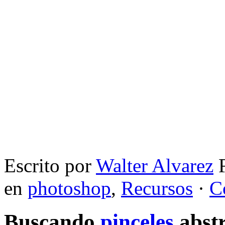
Escrito por
Walter Alvarez
F
en
photoshop
,
Recursos
·
C
Buscando
pinceles
abstr