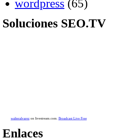
wordpress
(65)
Soluciones SEO.TV
walteralvarez
on livestream.com.
Broadcast Live Free
Enlaces