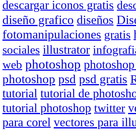
descargar iconos gratis
des
Dis
diseño grafico
diseños
fotomanipulaciones
gratis
illustrator
sociales
infografi
photoshop
web
photoshop
psd gratis
photoshop
psd
R
tutorial
tutorial de photosh
tutorial photoshop
v
twitter
para corel
vectores para ill