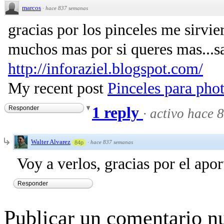
marcos
·
hace 837 semanas
gracias por los pinceles me sirvi
muchos mas por si queres mas...s
http://inforaziel.blogspot.com/
My recent post
Pinceles para pho
1 reply
Responder
·
activo hace 
Walter Alvarez
·
hace 837 semanas
84p
Voy a verlos, gracias por el apor
Responder
Publicar un comentario n