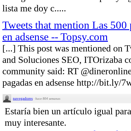
lista me doy c.....
Tweets that mention Las 500 
en adsense -- Topsy.com
[...] This post was mentioned on 
and Soluciones SEO, ITOrizaba c
community said: RT @dineronline
pagadas en adsense http://bit.ly/7
navegadores
·
hace 804 semanas
Estaría bien un artículo igual par
muy interesante.