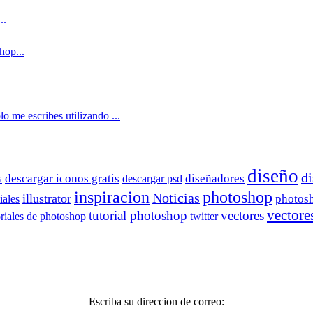
..
hop...
o me escribes utilizando ...
diseño
di
s
descargar iconos gratis
descargar psd
diseñadores
inspiracion
photoshop
Noticias
illustrator
iales
photos
vectores
tutorial photoshop
vectores
oriales de photoshop
twitter
Escriba su direccion de correo: