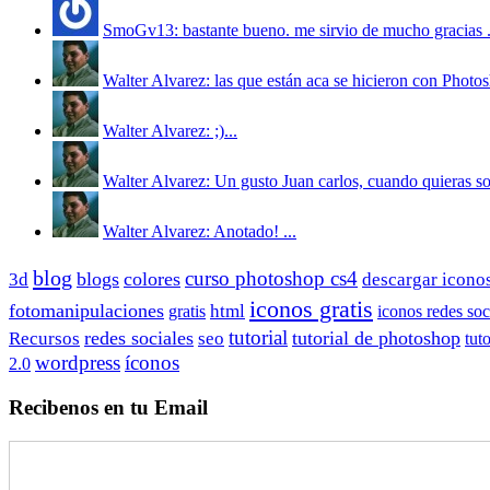
SmoGv13: bastante bueno. me sirvio de mucho gracias .
Walter Alvarez: las que están aca se hicieron con Photos
Walter Alvarez: ;)...
Walter Alvarez: Un gusto Juan carlos, cuando quieras sol
Walter Alvarez: Anotado! ...
blog
curso photoshop cs4
blogs
colores
3d
descargar icono
iconos gratis
fotomanipulaciones
html
iconos redes soc
gratis
redes sociales
tutorial
tutorial de photoshop
Recursos
seo
tut
wordpress
íconos
2.0
Recibenos en tu Email