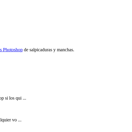
es Photoshop
de salpicaduras y manchas.
 si los qui ...
quier vo ...