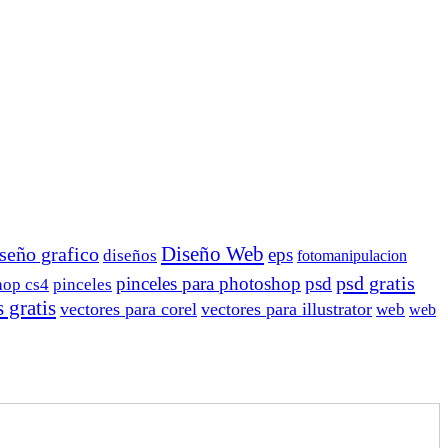
Diseño Web
seño grafico
eps
diseños
fotomanipulacion
psd gratis
pinceles para photoshop
psd
hop cs4
pinceles
 gratis
vectores para corel
vectores para illustrator
web
web